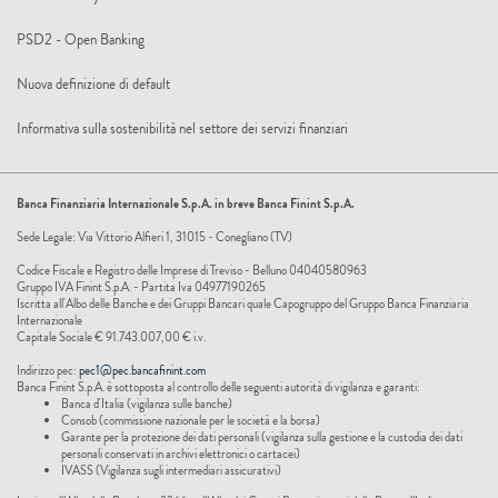
PSD2 - Open Banking
Nuova definizione di default
Informativa sulla sostenibilità nel settore dei servizi finanziari
Banca Finanziaria Internazionale S.p.A. in breve Banca Finint S.p.A.
Sede Legale: Via Vittorio Alfieri 1, 31015 - Conegliano (TV)
Codice Fiscale e Registro delle Imprese di Treviso - Belluno 04040580963
Gruppo IVA Finint S.p.A. - Partita Iva 04977190265
Iscritta all'Albo delle Banche e dei Gruppi Bancari quale Capogruppo del Gruppo Banca Finanziaria
Internazionale
Capitale Sociale € 91.743.007,00 € i.v.
Indirizzo pec:
pec1@pec.bancafinint.com
Banca Finint S.p.A. è sottoposta al controllo delle seguenti autorità di vigilanza e garanti:
Banca d'Italia (vigilanza sulle banche)
Consob (commissione nazionale per le società e la borsa)
Garante per la protezione dei dati personali (vigilanza sulla gestione e la custodia dei dati
personali conservati in archivi elettronici o cartacei)
IVASS (Vigilanza sugli intermediari assicurativi)