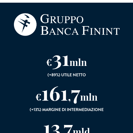
31
€
mln
(+89%) UTILE NETTO
161
7
,
€
mln
(+13%) MARGINE DI INTERMEDIAZIONE
13
7
,
mld