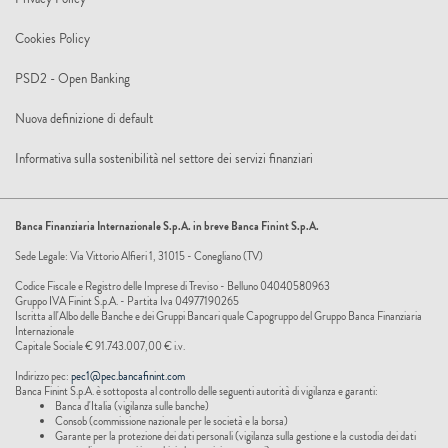
Cookies Policy
PSD2 - Open Banking
Nuova definizione di default
Informativa sulla sostenibilità nel settore dei servizi finanziari
Banca Finanziaria Internazionale S.p.A. in breve Banca Finint S.p.A.
Sede Legale: Via Vittorio Alfieri 1, 31015 - Conegliano (TV)
Codice Fiscale e Registro delle Imprese di Treviso - Belluno 04040580963
Gruppo IVA Finint S.p.A. - Partita Iva 04977190265
Iscritta all'Albo delle Banche e dei Gruppi Bancari quale Capogruppo del Gruppo Banca Finanziaria
Internazionale
Capitale Sociale € 91.743.007,00 € i.v.
Indirizzo pec:
pec1@pec.bancafinint.com
Banca Finint S.p.A. è sottoposta al controllo delle seguenti autorità di vigilanza e garanti:
Banca d'Italia (vigilanza sulle banche)
Consob (commissione nazionale per le società e la borsa)
Garante per la protezione dei dati personali (vigilanza sulla gestione e la custodia dei dati