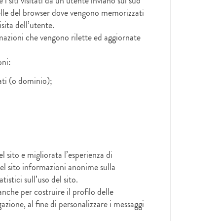
 i siti visitati da un utente inviano sul suo
rtelle del browser dove vengono memorizzati
isita dell’utente.
rmazioni che vengono rilette ed aggiornate
oni:
ati (o dominio);
l sito e migliorata l’esperienza di
el sito informazioni anonime sulla
istici sull’uso del sito.
nche per costruire il profilo delle
azione, al fine di personalizzare i messaggi