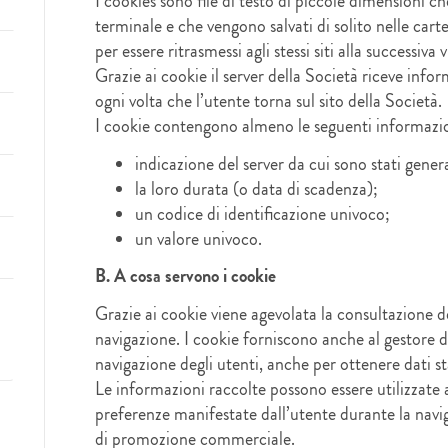
I cookies sono file di testo di piccole dimensioni che
terminale e che vengono salvati di solito nelle ca
per essere ritrasmessi agli stessi siti alla successiva v
Grazie ai cookie il server della Società riceve info
ogni volta che l’utente torna sul sito della Società.
I cookie contengono almeno le seguenti informazi
indicazione del server da cui sono stati gener
la loro durata (o data di scadenza);
un codice di identificazione univoco;
un valore univoco.
B. A cosa servono i cookie
Grazie ai cookie viene agevolata la consultazione de
navigazione. I cookie forniscono anche al gestore d
navigazione degli utenti, anche per ottenere dati stat
Le informazioni raccolte possono essere utilizzate a
preferenze manifestate dall’utente durante la navig
di promozione commerciale.