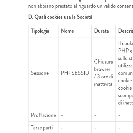
non abbiano prestato al riguardo un valido consens
D. Quali cookies usa la Società
Tipologia
Nome
Durata
Descri
Il coo
PHP e 
sullo s
Chiusura
utilizz
browser
Sessione
PHPSESSID
comunic
/ 3 ore di
cookie
inattività
cookie
scompar
di inatt
Profilazione
-
-
-
Terze parti
-
-
-